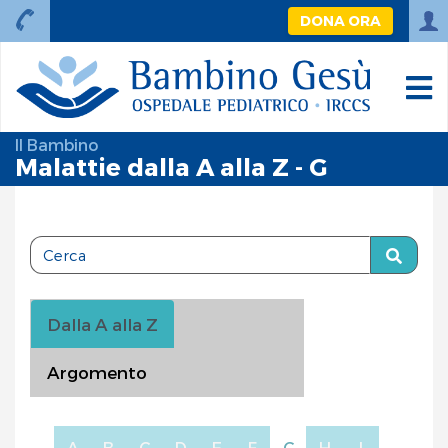
DONA ORA
Il Bambino
Malattie dalla A alla Z - G
Dalla A alla Z
Argomento
A
B
C
D
E
F
G
H
I