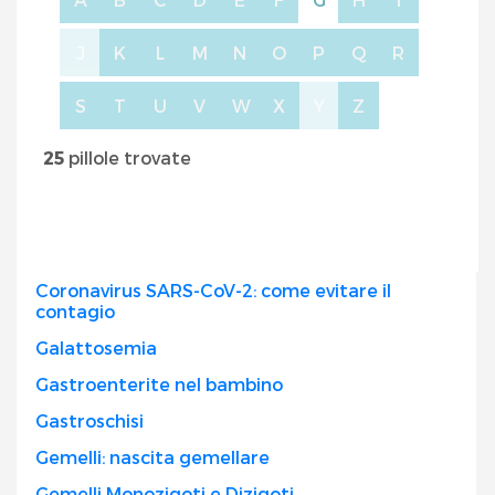
J
K
L
M
N
O
P
Q
R
S
T
U
V
W
X
Y
Z
25
pillole trovate
Coronavirus SARS-CoV-2: come evitare il
contagio
Galattosemia
Gastroenterite nel bambino
Gastroschisi
Gemelli: nascita gemellare
Gemelli Monozigoti e Dizigoti