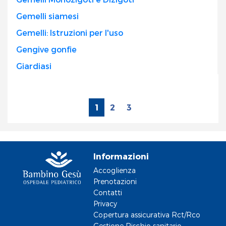
Gemelli siamesi
Gemelli: Istruzioni per l'uso
Gengive gonfie
Giardiasi
1
2
3
Informazioni
Accoglienza
Prenotazioni
Contatti
Privacy
Copertura assicurativa Rct/Rco
Gestione Rischio sanitario