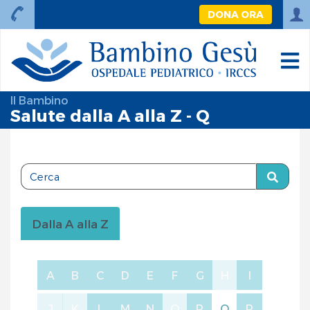
DONA ORA
Il Bambino
Salute dalla A alla Z - Q
Dalla A alla Z
A
B
C
D
E
F
G
H
I
J
K
L
M
N
O
P
Q
R