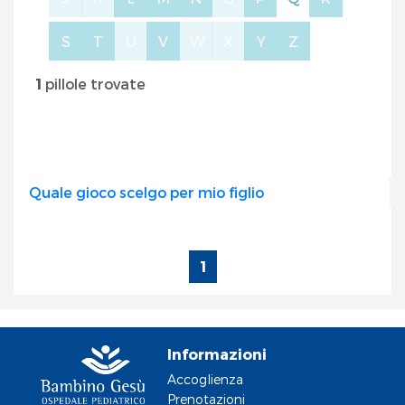
S
T
U
V
W
X
Y
Z
1
pillole trovate
Quale gioco scelgo per mio figlio
1
Informazioni
Accoglienza
Prenotazioni