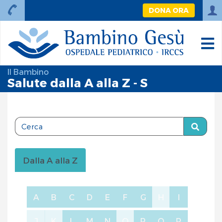
DONA ORA
Il Bambino
Salute dalla A alla Z - S
Dalla A alla Z
A
B
C
D
E
F
G
H
I
J
K
L
M
N
O
P
Q
R