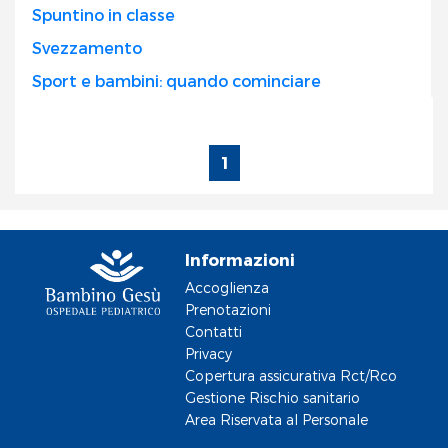
Spuntino in classe
Svezzamento
Sport e bambini: quando cominciare
1
Informazioni
Accoglienza
Prenotazioni
Contatti
Privacy
Copertura assicurativa Rct/Rco
Gestione Rischio sanitario
Area Riservata al Personale