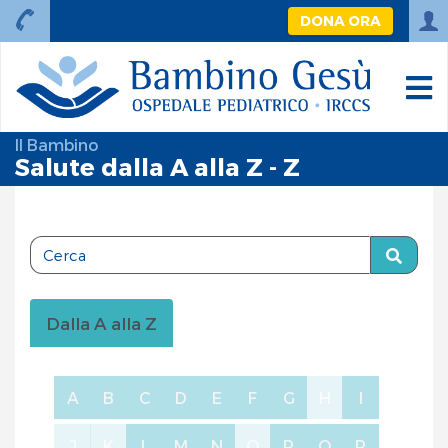
DONA ORA
Il Bambino
Salute dalla A alla Z - Z
Dalla A alla Z
A
B
C
D
E
F
G
H
I
J
K
L
M
N
O
P
Q
R