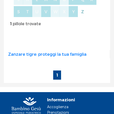
S
T
U
V
W
X
Y
Z
1
pillole trovate
Zanzare tigre: proteggi la tua famiglia
1
Informazioni
Accoglienza
Prenotazioni