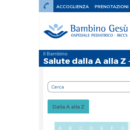
ACCOGLIENZA
PRENOTAZIONI
Il Bambino
Salute dalla A alla Z -
Dalla A alla Z
A
B
C
D
E
F
G