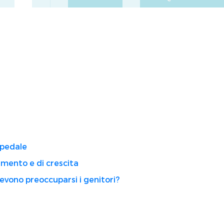
spedale
imento e di crescita
vono preoccuparsi i genitori?