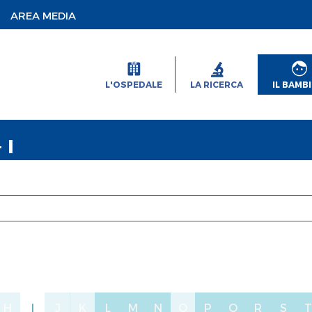
AREA MEDIA
L'OSPEDALE
LA RICERCA
IL BAMB
 I
H
I
J
K
L
M
N
O
P
Q
R
S