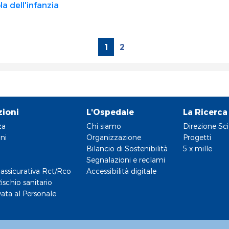
a dell'infanzia
1
2
zioni
L'Ospedale
La Ricerca
za
Chi siamo
Direzione Sci
ni
Organizzazione
Progetti
Bilancio di Sostenibilità
5 x mille
Segnalazioni e reclami
assicurativa Rct/Rco
Accessibilità digitale
ischio sanitario
vata al Personale