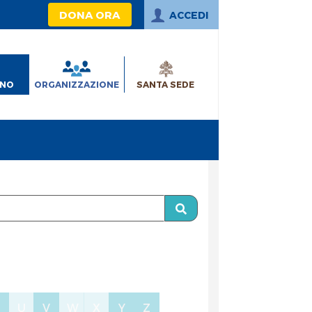
DONA ORA
ACCEDI
INO
ORGANIZZAZIONE
SANTA SEDE
T
U
V
W
X
Y
Z