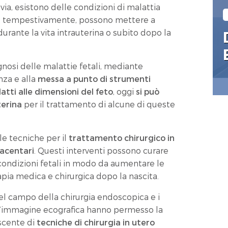
via, esistono delle condizioni di malattia
ate tempestivamente, possono mettere a
durante la vita intrauterina o subito dopo la
gnosi delle malattie fetali, mediante
anza e alla
messa a punto di strumenti
datti alle dimensioni del feto
, oggi
si può
uterina
per il trattamento di alcune di queste
lle tecniche per il
trattamento chirurgico in
lacentari
. Questi interventi possono curare
 condizioni fetali in modo da aumentare le
apia medica e chirurgica dopo la nascita.
 nel campo della chirurgia endoscopica e i
d’immagine ecografica hanno permesso la
scente di
tecniche di chirurgia in utero