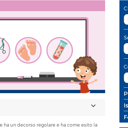
C
S
C
P
I
F
e ha un decorso regolare e ha come esito la