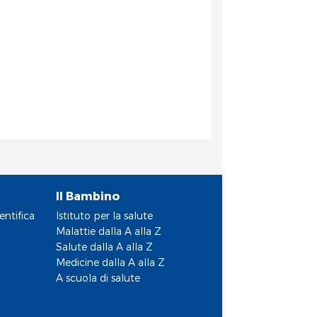
Il Bambino
entifica
Istituto per la salute
Malattie dalla A alla Z
Salute dalla A alla Z
Medicine dalla A alla Z
A scuola di salute