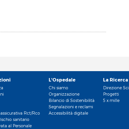
zioni
L'Ospedale
La Ricerca
za
Chi siamo
Direzione Sci
ni
Organizzazione
Progetti
Bilancio di Sostenibilità
5 x mille
Segnalazioni e reclami
assicurativa Rct/Rco
Accessibilità digitale
ischio sanitario
vata al Personale