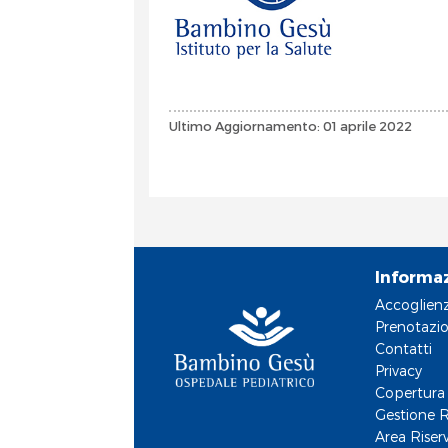
Ultimo Aggiornamento: 01 aprile 2022
Informa
Accoglien
Prenotazio
Contatti
Privacy
Copertura 
Gestione R
Area Riser