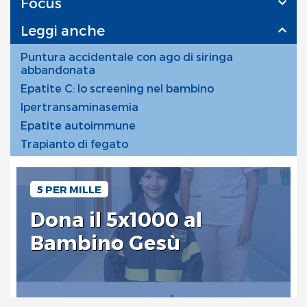
Focus
Leggi anche
Puntura accidentale con ago di siringa
abbandonata
Epatite C: lo screening nel bambino
Ipertransaminasemia
Epatite autoimmune
Trapianto di fegato
5 PER MILLE
Dona il 5x1000 al
Bambino Gesù