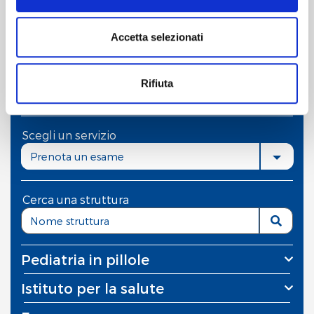
Ultimo Aggiornamento: 30 Giugno 2025
È possibile, in ogni momento, gestire le preferenze di
Accetta selezionati
scelta sui cookie cliccando su
widget
che compare in
basso a destra.
Che cosa stai cercando?
Rifiuta
Cliccando sul pulsante "
Accetta tutto
" l’utente
acconsente all’utilizzo di tutti i cookie.
Scegli un servizio
Chiudendo questo banner o utilizzando il pulsante
Prenota un esame
"
Rifiuta tutto
", invece, verranno utilizzati i soli cookie
tecnici.
Cerca una struttura
Pediatria in pillole
Istituto per la salute