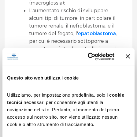
(macroglossia);
L’aumentato rischio di sviluppare
alcuni tipi di tumore, in particolare il
tumore renale, il nefroblastoma, e il
tumore del fegato, l'
epatoblastoma
,
per cui è necessario sottoporre a
opportune visite di controllo in modo
regolare i bambini affetti.
La sindrome di Beckwith Wiedeman è una
malattia rara che colpisce in media un
Questo sito web utilizza i cookie
bambino ogni 13.500 nati.
Utilizziamo, per impostazione predefinita, solo i
cookie
tecnici
necessari per consentire agli utenti la
QUALI SONO LE CAUSE
navigazione nel sito. Pertanto, al momento del primo
accesso sul nostro sito, non viene utilizzato nessun
cookie o altro strumento di tracciamento.
COME SI FA LA DIAGNOSI