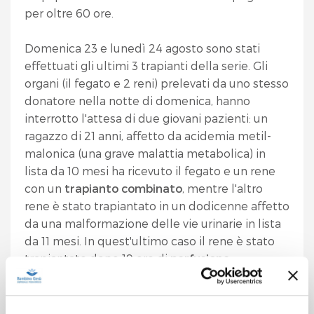
per oltre 60 ore.
Domenica 23 e lunedì 24 agosto sono stati
effettuati gli ultimi 3 trapianti della serie. Gli
organi (il fegato e 2 reni) prelevati da uno stesso
donatore nella notte di domenica, hanno
interrotto l'attesa di due giovani pazienti: un
ragazzo di 21 anni, affetto da acidemia metil-
malonica (una grave malattia metabolica) in
lista da 10 mesi ha ricevuto il fegato e un rene
con un
trapianto combinato
, mentre l'altro
rene è stato trapiantato in un dodicenne affetto
da una malformazione delle vie urinarie in lista
da 11 mesi. In quest'ultimo caso il rene è stato
trapiantato dopo 19 ore di
perfusione
extracorporea
con un'apposita
apparecchiatura che ne consente una migliore
e più lunga conservazione. Prelievo, perfusione