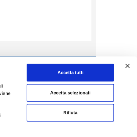
Il Bambino
Accetta tutti
entifica
Istituto per la salute
Malattie dalla A alla Z
li
Salute dalla A alla Z
Accetta selezionati
 viene
Medicine dalla A alla Z
A scuola di salute
Rifiuta
i