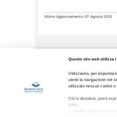
Ultimo Aggiornamento: 07 Agosto 2025
Informa
Questo sito web utilizza i
Accoglien
Prenotazio
Utilizziamo, per impostazio
Contatti
utenti la navigazione nel 
Privacy
utilizzato nessun cookie o
Copertura 
Gestione R
Area Riser
Chi lo desidera, potrà espr
sotto:
1.
cookie analytics
di terz