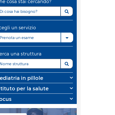
he cosa stai cercando?
cegli un servizio
Prenota un esame
erca una struttura
ediatria in pillole
stituto per la salute
ocus