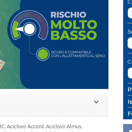
C
S
C
P
I
F
ABC, Aciclovir Accord, Aciclovir Almus,