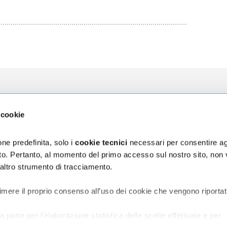
zioni
L'Ospedale
La Ricerca
 cookie
za
Chi siamo
Direzione Sci
ni
Organizzazione
Progetti
ne predefinita, solo i
cookie tecnici
necessari per consentire ag
Bilancio di Sostenibilità
5 x mille
sito. Pertanto, al momento del primo accesso sul nostro sito, non
Segnalazioni e reclami
 altro strumento di tracciamento.
assicurativa Rct/Rco
Accessibilità digitale
ischio sanitario
vata al Personale
imere il proprio consenso all’uso dei cookie che vengono riportat
a parte per l’elaborazione statistica delle scelte effettuate e per