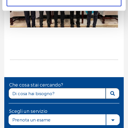
Cliccando sul pulsante "
Accetta tutto
" l’utente
acconsente all’utilizzo di tutti i cookie.
Chiudendo questo banner o utilizzando il pulsante
"
Rifiuta tutto
", invece, verranno utilizzati i soli cookie
tecnici.
Che cosa stai cercando?
Scegli un servizio
Prenota un esame