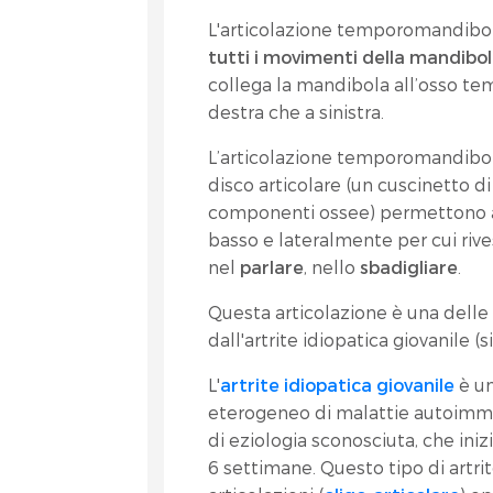
L'articolazione temporomandibol
tutti i movimenti della mandibo
collega la mandibola all’osso tem
destra che a sinistra.
L’articolazione temporomandibola
disco articolare (un cuscinetto di
componenti ossee) permettono all
basso e lateralmente per cui ri
nel
parlare
, nello
sbadigliare
.
Questa articolazione è una delle 
dall'artrite idiopatica giovanile (s
L'
artrite idiopatica giovanile
è u
eterogeneo di malattie autoimmun
di eziologia sconosciuta, che iniz
6 settimane. Questo tipo di artri