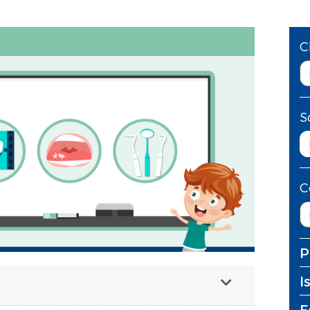
C
S
C
P
I
F