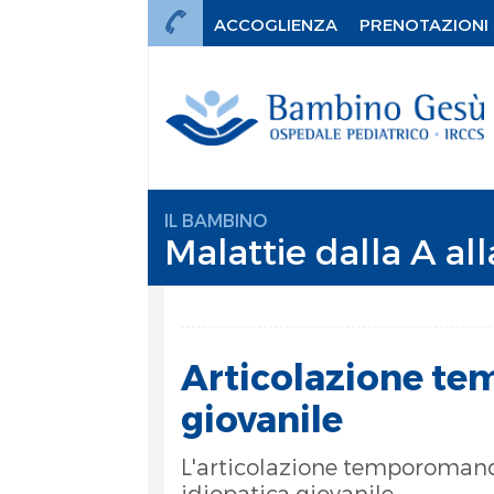
ACCOGLIENZA
PRENOTAZIONI
IL BAMBINO
Malattie dalla A all
Articolazione te
giovanile
L'articolazione temporomandib
mi
idiopatica giovanile