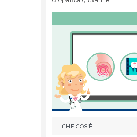
et
RA
CHE COS'È