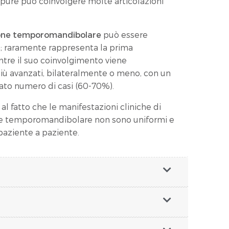
ppure può coinvolgere molte articolazioni
zione temporomandibolare
può essere
AIG; raramente rappresenta la prima
ntre il suo coinvolgimento viene
più avanzati, bilateralmente o meno, con un
vato numero di casi (60-70%).
al fatto che le manifestazioni cliniche di
ne temporomandibolare non sono uniformi e
paziente a paziente.