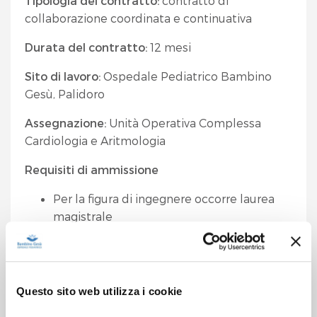
Tipologia del contratto:
contratto di
collaborazione coordinata e continuativa
Durata del contratto:
12 mesi
Sito di lavoro:
Ospedale Pediatrico Bambino
Gesù, Palidoro
Assegnazione:
Unità Operativa Complessa
Cardiologia e Aritmologia
Requisiti di ammissione
Per la figura di ingegnere occorre laurea
magistrale
Per la figura di tecnico la laurea triennale
Iscrizione Albo Professionale
Ricerca clinica in ambito cardiovascolare
e/o pediatrico; capacità di analisi statistica.
Questo sito web utilizza i cookie
Conoscenza della lingua inglese