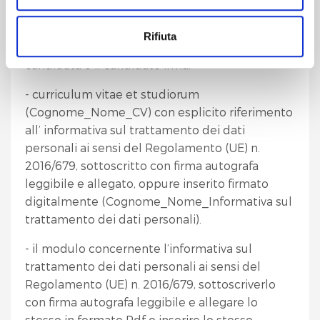
basso a destra.
Documenti
Rifiuta
All’atto dell’invio della propria candidatura, la
Cliccando sul pulsante "
Accetta tutto
" l’utente
candidata o il candidato invia:
acconsente all’utilizzo di tutti i cookie.
- curriculum vitae et studiorum
Chiudendo questo banner o utilizzando il pulsante
(Cognome_Nome_CV) con esplicito riferimento
"
Rifiuta tutto
", invece, verranno utilizzati i soli cookie
all’ informativa sul trattamento dei dati
tecnici.
personali ai sensi del Regolamento (UE) n.
2016/679, sottoscritto con firma autografa
leggibile e allegato, oppure inserito firmato
digitalmente (Cognome_Nome_Informativa sul
trattamento dei dati personali).
- il modulo concernente l’informativa sul
trattamento dei dati personali ai sensi del
Regolamento (UE) n. 2016/679, sottoscriverlo
con firma autografa leggibile e allegare lo
stesso in formato Pdf o inserire lo stesso