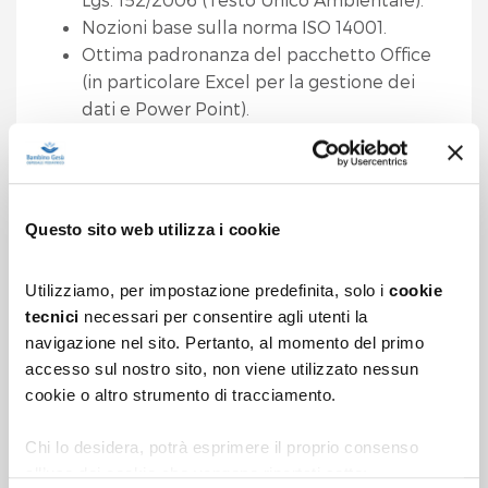
Nozioni base sulla norma ISO 14001.
Ottima padronanza del pacchetto Office
(in particolare Excel per la gestione dei
dati e Power Point).
Proattività, orientamento al problem
solving, forte desiderio di apprendere,
precisione e attitudine al lavoro di squadra
in un contesto dinamico e complesso
Questo sito web utilizza i cookie
come quello sanitario/ospedaliero
Tipologia del contratto e durata
: si propone un
Utilizziamo, per impostazione predefinita, solo i
cookie
contratto a tempo determinato della durata di
tecnici
necessari per consentire agli utenti la
navigazione nel sito. Pertanto, al momento del primo
1 anno, con prospettiva di inserimento a tempo
accesso sul nostro sito, non viene utilizzato nessun
indeterminato.
cookie o altro strumento di tracciamento.
Retribuzione:
la posizione è inquadrata al livello
D del CCAL applicato in Ospedale, ai sensi del
Chi lo desidera, potrà esprimere il proprio consenso
quale si offre una retribuzione mensile netta
all’uso dei cookie che vengono riportati sotto: