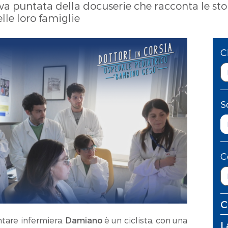
va puntata della docuserie che racconta le st
elle loro famiglie
C
S
C
C
ntare infermiera.
Damiano
è un ciclista, con una
L