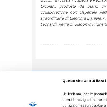
Dottori in corsia - Ospedale Pediat
Ercolani, prodotta da Stand by
collaborazione con Ospedale Ped
straordinaria di Eleonora Daniele. 
Leonardi. Regia di Giacomo Frignani
Informa
Questo sito web utilizza i
Accoglien
Prenotazio
Utilizziamo, per impostazio
Contatti
utenti la navigazione nel 
Privacy
utilizzato nessun cookie o
Copertura 