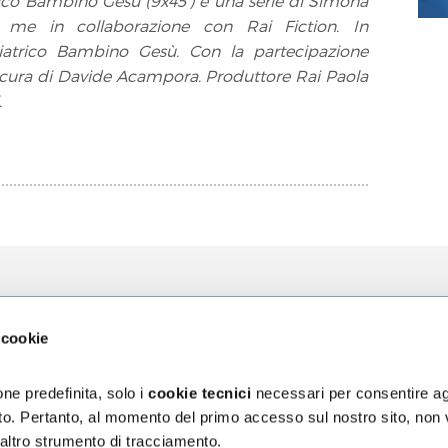
rico Bambino Gesù (9x45’) è una serie di Simona
 me in collaborazione con Rai Fiction. In
iatrico Bambino Gesù. Con la partecipazione
A cura di Davide Acampora. Produttore Rai Paola
.
zioni
L'Ospedale
La Ricerca
 cookie
za
Chi siamo
Direzione Sci
ni
Organizzazione
Progetti
ne predefinita, solo i
cookie tecnici
necessari per consentire ag
Bilancio di Sostenibilità
5 x mille
sito. Pertanto, al momento del primo accesso sul nostro sito, non
Segnalazioni e reclami
 altro strumento di tracciamento.
assicurativa Rct/Rco
Accessibilità digitale