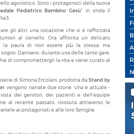
ivello agonistico. Sono i protagonisti della nuova
I
spedale Pediatrico Bambino Gesù”
in onda il
Rai3.
F
re gli altri, una vocazione che si è rafforzata
B
umori al cervello. Ora affronta un delicato
 la paura di non essere più la stessa, ma
A
o sogno. Damiano, durante una delle tante gare,
R
hia di compromettergli la vita e viene curato al
N
serie di Simona Ercolani, prodotta da
Stand by
on
, vengono narrate due storie. Una è attuale -
vista dei genitori, dei pazienti e dell’equipe
e al recente passato, rivissuta attraverso le
niele ai protagonisti e alle loro famiglie.