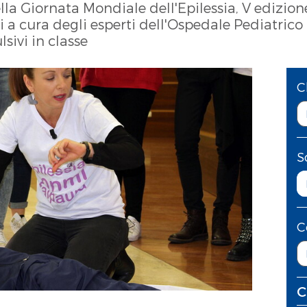
ella Giornata Mondiale dell'Epilessia, V edizione
si a cura degli esperti dell'Ospedale Pediatrico
sivi in classe
C
S
C
C