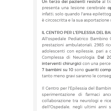
Un terzo dei pazienti
resiste
al t
presenta una lesione cerebrale
o
infatti, solo quando l'area epiletto
è circoscritta e la sua asportazione 
IL CENTRO PER L'EPILESSIA DEL B
All'ospedale Pediatrico Bambino 
prestazioni ambulatoriali, 2983 ri
adolescenti con epilessie, pari a c
Complessa di Neurologia.
Dal 2
interventi chirurgici
con una percen
7 bambini su 10
sono
guariti com
tanto meno gravi saranno le conseg
Il Centro per l'Epilessia del Bambi
sperimentazione di farmaci anco
collaborazione tra neurologi e ric
dell'Ospedale, negli ultimi anni 