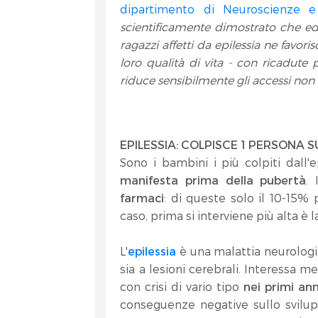
dipartimento di Neuroscienze e 
scientificamente dimostrato che ed
ragazzi affetti da epilessia ne favoris
loro qualità di vita - con ricadute p
riduce sensibilmente gli accessi non
EPILESSIA: COLPISCE 1 PERSONA S
Sono i bambini i più colpiti dall'e
manifesta prima della pubertà
. 
farmaci
: di queste solo il 10-15% 
caso, prima si interviene più alta è l
L'
epilessia
è una malattia neurologi
sia a lesioni cerebrali. Interessa m
con crisi di vario tipo
nei primi ann
conseguenze negative sullo svilup