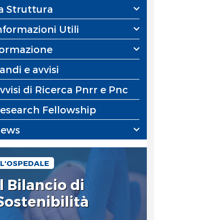
a Struttura
nformazioni Utili
ormazione
andi e avvisi
vvisi di Ricerca Pnrr e Pnc
esearch Fellowship
ews
L'OSPEDALE
Il Bilancio di
Sostenibilità