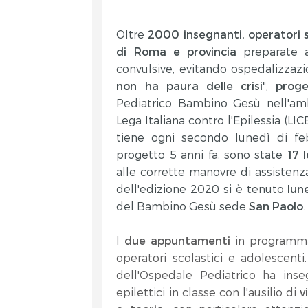
Oltre
2000 insegnanti, operatori s
di Roma e provincia
preparate 
convulsive, evitando ospedalizzazion
non ha paura delle crisi
",
proge
Pediatrico Bambino Gesù nell'ambit
Lega Italiana contro l'Epilessia (LIC
tiene ogni secondo lunedì di febb
progetto 5 anni fa, sono state
17 l
alle corrette manovre di assistenza
dell'edizione 2020 si è tenuto
lun
del Bambino Gesù sede
San Paolo
.
I
due appuntamenti
in programma 
operatori scolastici e adolescenti
dell'Ospedale Pediatrico ha ins
epilettici in classe con l'ausilio di
v