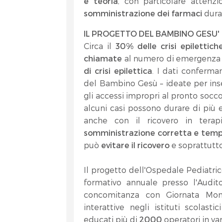
e teoria
, con particolare attenz
somministrazione dei farmaci
duran
IL PROGETTO DEL BAMBINO GESU'
Circa il
30% delle crisi epilettich
chiamate
al numero di emergenza 1
di crisi epilettica
. I dati conferma
del Bambino Gesù – ideate per inse
gli accessi impropri al pronto socco
alcuni casi possono durare di più 
anche con il ricovero in terapi
somministrazione corretta e temp
può
evitare il ricovero
e soprattutt
Il progetto dell'Ospedale Pediatr
formativo annuale presso l'Audit
concomitanza con Giornata Mondi
interattive negli istituti scolasti
educati più di
2000
operatori in va