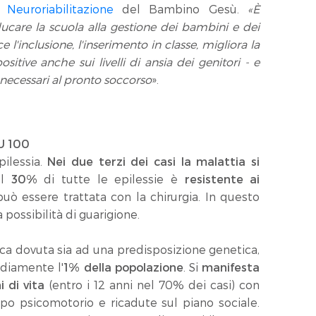
Neuroriabilitazione
del Bambino Gesù.
«
È
ucare la scuola alla gestione dei bambini e dei
ce l'inclusione, l'inserimento in classe, migliora la
ositive anche sui livelli di ansia dei genitori - e
 necessari al pronto soccorso
».
U 100
pilessia.
Nei due terzi dei casi la malattia si
Il
30%
di tutte le epilessie è
resistente ai
può essere trattata con la chirurgia. In questo
a possibilità di guarigione.
ca dovuta sia ad una predisposizione genetica,
ediamente l'
1% della popolazione
. Si
manifesta
i di vita
(entro i 12 anni nel 70% dei casi) con
po psicomotorio e ricadute sul piano sociale.