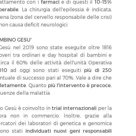
rattamento con i
farmaci
e di questi il
10-15%
perabile
. La chirurgia dell'epilessia è indicata,
gena (zona del cervello responsabile delle crisi)
non causa deficit neurologici.
AMBINO GESU'
Gesù nel 2019 sono state eseguite oltre 1816
coveri tra ordinari e day hospital di bambini e
irca il 60% delle attività dell'unità Operativa
010
ad oggi sono stati eseguiti
più di 250
tuale di successo pari al 70%. Vale a dire che
pletamente
. Quanto
più l'intervento è precoce
,
uenze della malattia.
no Gesù è coinvolto in
trial internazionali
per la
ra non in commercio. Inoltre, grazie alla
ercatori dei laboratori di genetica e genomica
sono stati
individuati nuovi geni responsabili