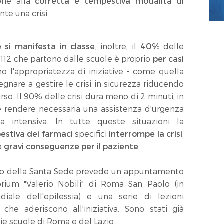
ione alla
corretta e tempestiva modalità di
te una crisi.
e si manifesta in classe
; inoltre, il
40%
delle
12 che partono dalle scuole è proprio
per casi
no l'appropriatezza di iniziative - come quella
gnare a gestire le crisi in sicurezza riducendo
rso. Il 90% delle crisi dura meno di 2 minuti, in
e rendere necessaria una assistenza d'urgenza
a intensiva. In tutte queste situazioni la
estiva dei farmaci
specifici
interrompe la crisi
,
o
gravi conseguenze per il paziente
.
ico della Santa Sede prevede un appuntamento
orium "Valerio Nobili" di Roma San Paolo (in
ale dell'epilessia) e una serie di lezioni
ci che aderiscono all'iniziativa. Sono stati già
rie scuole di Roma e del Lazio.