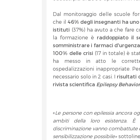
Dal monitoraggio delle scuole for
che il
46% degli insegnanti ha uno 
istituti
(37%) ha avuto a che fare
la formazione è
raddoppiato il s
somministrare i farmaci d'urgenza
100% delle crisi
(17 in totale) è st
ha messo in atto le corrette
ospedalizzazioni inappropriate. Per l
necessario solo in 2 casi. I
risultati
rivista scientifica
Epilepsy Behavio
«
Le persone con epilessia ancora og
ambiti della loro esistenza. 
discriminazione vanno combattute co
sensibilizzazione possibile»
sottolin