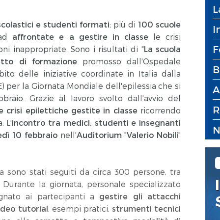
L
colastici e studenti formati
; più di
100 scuole
I
ad
affrontate e a gestire in classe
le crisi
F
i inappropriate. Sono i risultati di "
La scuola
tto di formazione
promosso dall'Ospedale
B
o delle iniziative coordinate in Italia dalla
E) per la Giornata Mondiale dell'epilessia che si
A
raio. Grazie al lavoro svolto dall'avvio del
R
e crisi epilettiche gestite in classe
ricorrendo
. L'
incontro
tra medici, studenti e insegnanti
N
edì 10 febbraio
nell'
Auditorium
"
Valerio Nobili
"
sono stati seguiti da circa 300 persone, tra
. Durante la giornata, personale specializzato
egnato ai partecipanti a
gestire gli attacchi
ideo tutorial
, esempi pratici,
strumenti tecnici