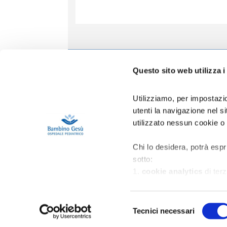
Informa
Questo sito web utilizza i
Accoglien
Prenotazio
Utilizziamo, per impostazio
Contatti
utenti la navigazione nel 
Privacy
utilizzato nessun cookie o
Copertura 
Gestione R
Area Riser
Chi lo desidera, potrà espr
sotto:
1.
cookie analytics
di terz
migliorare l’esperienza d’us
2.
cookie di profilazione
p
Selezione
nell'ambito della navigazion
Tecnici necessari
del
3.
cookie di marketing
di 