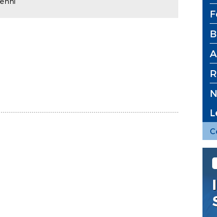
renni
F
B
A
R
N
L
C