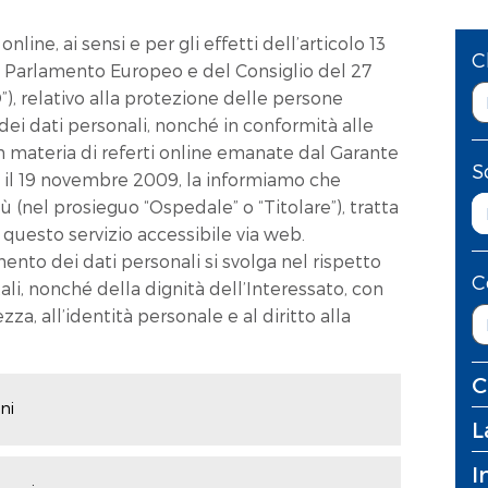
online, ai sensi e per gli effetti dell’articolo 13
C
 Parlamento Europeo e del Consiglio del 27
), relativo alla protezione delle persone
dei dati personali, nonché in conformità alle
 in materia di referti online emanate dal Garante
S
i il 19 novembre 2009, la informiamo che
(nel prosieguo “Ospedale” o “Titolare”), tratta
re questo servizio accessibile via web.
ento dei dati personali si svolga nel rispetto
C
ali, nonché della dignità dell’Interessato, con
zza, all’identità personale e al diritto alla
C
ni
L
I