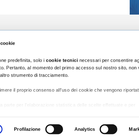
zioni
L'Ospedale
La Ricerca
 cookie
za
Chi siamo
Direzione Sci
ni
Organizzazione
Progetti
ne predefinita, solo i
cookie tecnici
necessari per consentire ag
Bilancio di Sostenibilità
5 x mille
sito. Pertanto, al momento del primo accesso sul nostro sito, non
Segnalazioni e reclami
 altro strumento di tracciamento.
assicurativa Rct/Rco
Accessibilità digitale
ischio sanitario
vata al Personale
imere il proprio consenso all’uso dei cookie che vengono riportat
a parte per l’elaborazione statistica delle scelte effettuate e per
o del sito;
er la creazione di profili in base alle preferenze manifestate
e in rete.
Profilazione
Analytics
Mark
terza parte per tracciare le scelte effettuate sul sito web e prese