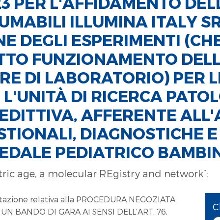
023 PER L'AFFIDAMENTO DE
UMABILI ILLUMINA ITALY S
E DEGLI ESPERIMENTI (C
ETTO FUNZIONAMENTO DEL
E DI LABORATORIO) PER LE
 L'UNITÀ DI RICERCA PATO
DITTIVA, AFFERENTE ALL'
STIONALI, DIAGNOSTICHE E
SPEDALE PEDIATRICO BAMBI
ic age, a molecular REgistry and network”;
ntazione relativa alla PROCEDURA NEGOZIATA
C
N BANDO DI GARA AI SENSI DELL’ART. 76,