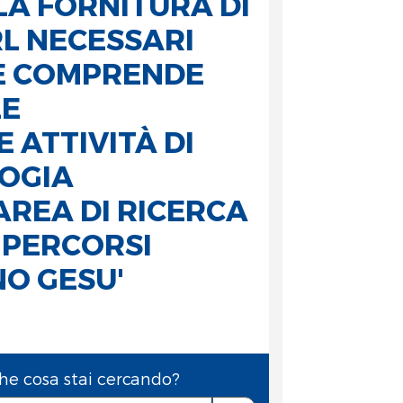
LLA FORNITURA DI
RL NECESSARI
HE COMPRENDE
LE
 ATTIVITÀ DI
LOGIA
AREA DI RICERCA
 PERCORSI
NO GESU'
he cosa stai cercando?