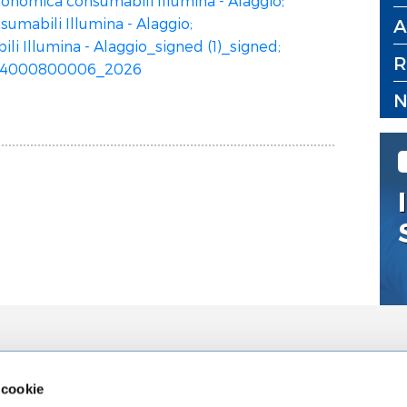
conomica consumabili Illumina - Alaggio;
umabili Illumina - Alaggio;
A
Illumina - Alaggio_signed (1)_signed;
R
C24000800006_2026
N
zioni
L'Ospedale
La Ricerca
 cookie
za
Chi siamo
Direzione Sci