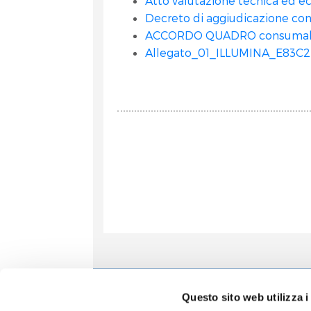
Atto valutazione tecnica ed e
Decreto di aggiudicazione cons
ACCORDO QUADRO consumabili 
Allegato_01_ILLUMINA_E83
Informa
Questo sito web utilizza i
Accoglien