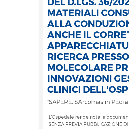
DEL D.LGS. 36/2
MATERIALI CONS
ALLA CONDUZION
ANCHE IL CORR
APPARECCHIATUR
et
RICERCA PRESSO
MOLECOLARE PRE
INNOVAZIONI GE
CLINICI DELL'O
“SAPERE. SArcomas in PEdiatr
RA
L'Ospedale rende nota la docume
SENZA PREVIA PUBBLICAZIONE DI U