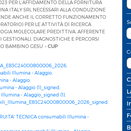
/2023 PER L’AFFIDAMENTO DELLA FORNITURA
INA ITALY SRL NECESSARI ALLA CONDUZIONE
RENDE ANCHE IL CORRETTO FUNZIONAMENTO
S
ATORIO) PER LE ATTIVITÀ DI RICERCA
OLOGIA MOLECOLARE PREDITTIVA, AFFERENTE
I GESTIONALI, DIAGNOSTICHE E PERCORSI
CO BAMBINO GESU’ –
CUP
C
INA_E83C24000800006_2026;
ili Illumina - Alaggio;
C
na - Alaggio;
umina - Alaggio (1)_signed;
L
Illumina - Alaggio_signed (1);
bili_Illumina_E83C24000800006_2026_signed;
I
F
ITA' TECNICA consumabili Illumina -
B