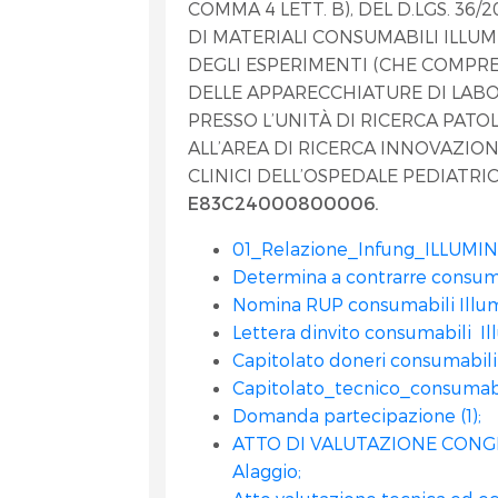
COMMA 4 LETT. B), DEL D.LGS. 36
DI MATERIALI CONSUMABILI ILLUM
DEGLI ESPERIMENTI (CHE COMP
DELLE APPARECCHIATURE DI LABOR
PRESSO L’UNITÀ DI RICERCA PAT
ALL’AREA DI RICERCA INNOVAZION
CLINICI DELL’OSPEDALE PEDIATRI
E83C24000800006.
01_Relazione_Infung_ILLUM
Determina a contrarre consumab
Nomina RUP consumabili Illumi
Lettera dinvito consumabili Ill
Capitolato doneri consumabili 
Capitolato_tecnico_consuma
Domanda partecipazione (1);
ATTO DI VALUTAZIONE CONGRU
Alaggio;