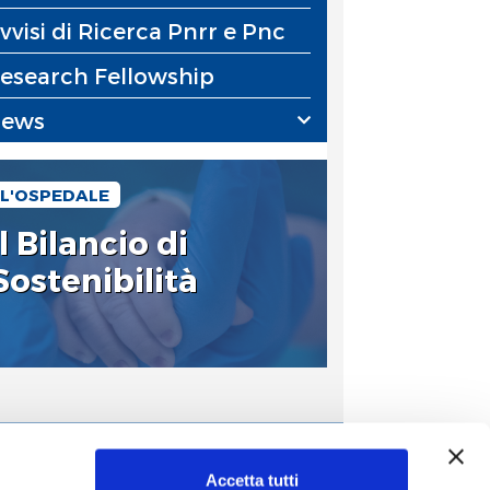
vvisi di Ricerca Pnrr e Pnc
esearch Fellowship
ews
L'OSPEDALE
Il Bilancio di
Sostenibilità
Il Bambino
Accetta tutti
entifica
Istituto per la salute