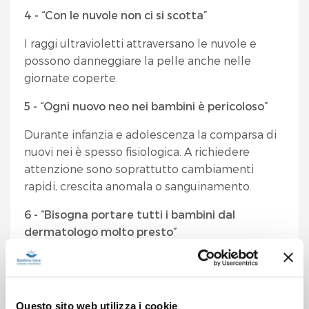
4 - “Con le nuvole non ci si scotta”
I raggi ultravioletti attraversano le nuvole e
possono danneggiare la pelle anche nelle
giornate coperte.
5 - “Ogni nuovo neo nei bambini è pericoloso”
Durante infanzia e adolescenza la comparsa di
nuovi nei è spesso fisiologica. A richiedere
attenzione sono soprattutto cambiamenti
rapidi, crescita anomala o sanguinamento.
6 - “Bisogna portare tutti i bambini dal
dermatologo molto presto”
In assenza di segnali sospetti, la prima visita
dermatologica può essere programmata
intorno ai 10-12 anni, salvo indicazioni diverse
Questo sito web utilizza i cookie