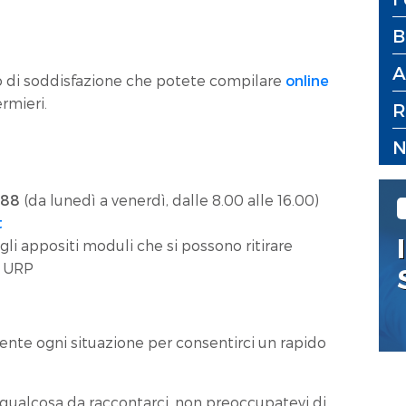
B
A
 di soddisfazione che potete compilare
online
rmieri.
R
N
888
(da lunedì a venerdì, dalle 8.00 alle 16.00)
t
gli appositi moduli che si possono ritirare
- URP
ente ogni situazione per consentirci un rapido
qualcosa da raccontarci, non preoccupatevi di