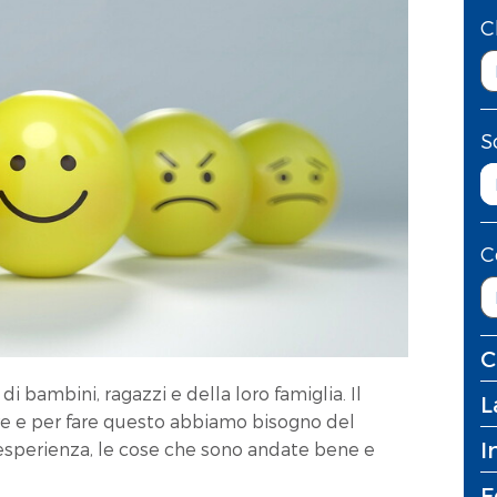
C
S
C
C
i bambini, ragazzi e della loro famiglia. Il
L
re e per fare questo abbiamo bisogno del
I
a esperienza, le cose che sono andate bene e
F