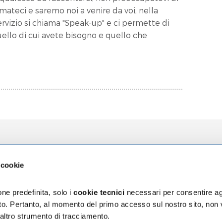
amateci e saremo noi a venire da voi, nella
rvizio si chiama "Speak-up" e ci permette di
uello di cui avete bisogno e quello che
zioni
L'Ospedale
La Ricerca
 cookie
za
Chi siamo
Direzione Sci
ni
Organizzazione
Progetti
ne predefinita, solo i
cookie tecnici
necessari per consentire ag
Bilancio di Sostenibilità
5 x mille
sito. Pertanto, al momento del primo accesso sul nostro sito, non
Segnalazioni e reclami
 altro strumento di tracciamento.
assicurativa Rct/Rco
Accessibilità digitale