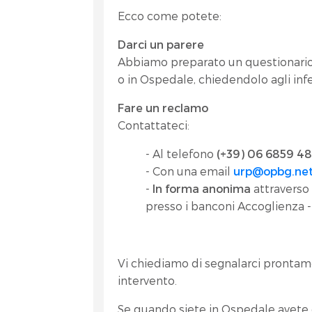
Ecco come potete:
Darci un parere
Abbiamo preparato un questionario
o in Ospedale, chiedendolo agli infe
Fare un reclamo
Contattateci:
- Al telefono
(+39) 06 6859 4
- Con una email
urp@opbg.ne
-
In forma anonima
attraverso 
presso i banconi Accoglienza 
Vi chiediamo di segnalarci prontam
intervento.
Se quando siete in Ospedale avete 