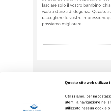
lasciare solo il vostro bambino: chi
vostra stanza di degenza. Questo se
raccogliere le vostre impressioni, q
possiamo migliorare.
Informa
Questo sito web utilizza i
Accoglien
Prenotazio
Utilizziamo, per impostazio
Contatti
utenti la navigazione nel 
Privacy
utilizzato nessun cookie o
Copertura 