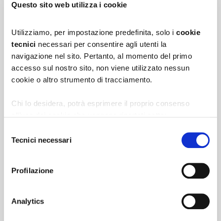
Questo sito web utilizza i cookie
Utilizziamo, per impostazione predefinita, solo i
cookie
tecnici
necessari per consentire agli utenti la
MEDICINE DALLA A ALLA Z
navigazione nel sito. Pertanto, al momento del primo
accesso sul nostro sito, non viene utilizzato nessun
PARACETAMOLO SUPPOSTE
cookie o altro strumento di tracciamento.
Chi lo desidera, potrà esprimere il proprio consenso
all’uso dei cookie che vengono riportati sotto:
1.
cookie analytics
di terza parte per l’elaborazione
Selezione
statistica delle scelte effettuate e per migliorare
Tecnici necessari
del
l’esperienza d’uso del sito;
consenso
2.
cookie di profilazione
per la creazione di profili in
Profilazione
base alle preferenze manifestate nell'ambito della
navigazione in rete.
3.
cookie di marketing
di terza parte per tracciare le
Analytics
scelte effettuate sul sito web e presentare annunci
MEDICINE DALLA A ALLA Z