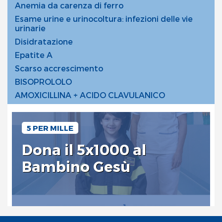
Anemia da carenza di ferro
Esame urine e urinocoltura: infezioni delle vie
urinarie
Disidratazione
Epatite A
Scarso accrescimento
BISOPROLOLO
AMOXICILLINA + ACIDO CLAVULANICO
5 PER MILLE
Dona il 5x1000 al
Bambino Gesù