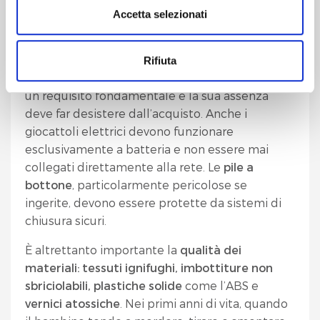
È possibile, in ogni momento, gestire le preferenze di
aspetto imprescindibile:
la sicurezza
. I pediatri
Accetta selezionati
scelta sui cookie cliccando su
widget
che compare in
del Bambino Gesù richiamano l’attenzione sulle
basso a destra.
caratteristiche tecniche
dei giocattoli, dai
materiali
alle
certificazioni
, dai
sistemi elettrici
Rifiuta
Cliccando sul pulsante "
Accetta tutto
" l’utente
alle dimensioni dei componenti. Il
marchio CE
è
acconsente all’utilizzo di tutti i cookie.
un requisito fondamentale e la sua assenza
deve far desistere dall’acquisto. Anche i
Chiudendo questo banner o utilizzando il pulsante
giocattoli elettrici devono funzionare
"
Rifiuta tutto
", invece, verranno utilizzati i soli cookie
esclusivamente a batteria e non essere mai
tecnici.
collegati direttamente alla rete. Le
pile a
bottone
, particolarmente pericolose se
ingerite, devono essere protette da sistemi di
chiusura sicuri.
È altrettanto importante la
qualità dei
materiali: tessuti ignifughi, imbottiture non
sbriciolabili, plastiche solide
come l’ABS e
vernici atossiche
. Nei primi anni di vita, quando