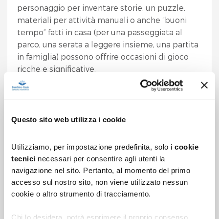
personaggio per inventare storie, un puzzle,
materiali per attività manuali o anche “buoni
tempo” fatti in casa (per una passeggiata al
parco, una serata a leggere insieme, una partita
in famiglia) possono offrire occasioni di gioco
ricche e significative.
Inventare, costruire, smontare, fingere
: sono
attività che favoriscono
attenzione, regolazione
emotiva e creatività
, contrastando gli effetti
Questo sito web utilizza i cookie
dell’eccesso di schermi - irritabilità, isolamento,
difficoltà di concentrazione - sempre più
Utilizziamo, per impostazione predefinita, solo i
cookie
frequenti nei bambini.
«Crescendo, i piccoli
tecnici
necessari per consentire agli utenti la
sentono il bisogno di confrontarsi con gli altri
–
navigazione nel sito. Pertanto, al momento del primo
spiega Menghini -
l’adulto può accompagnarli
accesso sul nostro sito, non viene utilizzato nessun
verso giochi in cui è necessario attendere il
cookie o altro strumento di tracciamento.
proprio turno, rispettare quello dell’altro,
collaborare per raggiungere il risultato, tollerare
Chi lo desidera, potrà esprimere il proprio consenso