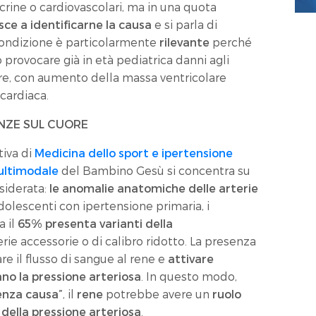
ocrine o cardiovascolari, ma in una quota
esce a identificarne la causa
e si parla di
condizione è particolarmente
rilevante
perché
 provocare già in età pediatrica danni agli
ore, con aumento della massa ventricolare
 cardiaca.
ENZE SUL CUORE
tiva di
Medicina dello sport e ipertensione
ultimodale
del Bambino Gesù si concentra su
siderata:
le anomalie anatomiche delle arterie
dolescenti con ipertensione primaria, i
a il
65% presenta varianti della
erie accessorie o di calibro ridotto. La presenza
e il flusso di sangue al rene e
attivare
o la pressione arteriosa
. In questo modo,
enza causa”
, il
rene
potrebbe avere un
ruolo
 della pressione arteriosa
.