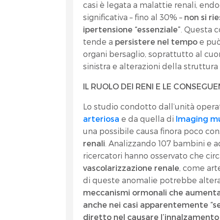
casi è legata a malattie renali, end
significativa – fino al 30% –
non si ri
ipertensione “essenziale”
. Questa 
tende a
persistere nel tempo
e può
organi bersaglio, soprattutto al cu
sinistra e alterazioni della struttura
IL RUOLO DEI RENI E LE CONSEGU
Lo studio condotto dall’unità opera
arteriosa
e da quella di
Imaging m
una possibile causa finora poco con
renali
. Analizzando 107 bambini e a
ricercatori hanno osservato che circ
vascolarizzazione renale
, come art
di queste anomalie potrebbe alterar
meccanismi ormonali che aumentan
anche nei casi apparentemente “s
diretto nel causare l’innalzamento