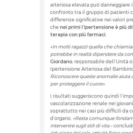
arteriosa elevata può danneggiare il 
confronto tra il gruppo di pazienti
differenze significative nei valori 
che
nei primi l’ipertensione è più d
terapia con più farmaci
.
«In molti ragazzi quella che chiamia
potrebbe in realtà dipendere da come
Giordano
, responsabile dell’Unità 
Ipertensione Arteriosa del Bambino
Riconoscere queste anomalie aiuta a 
per proteggere il cuore»
.
I risultati suggeriscono quindi l’im
vascolarizzazione renale nei giovani
soprattutto nei casi più difficili da 
d’organo.
«Resta comunque fondame
intervenire sugli stili di vita
– conclud
riduzione del sale, attività fisica re