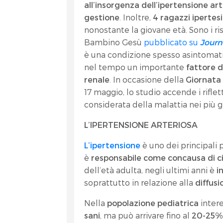
all’insorgenza dell’ipertensione ar
gestione
. Inoltre,
4 ragazzi ipertes
nonostante la giovane età. Sono i ri
Bambino Gesù
pubblicato su
Journ
è una condizione spesso asintomat
nel tempo un importante
fattore di
renale
. In occasione della
Giornata 
17 maggio, lo studio accende i rifle
considerata della malattia nei più g
L’IPERTENSIONE ARTERIOSA
L’ipertensione
è uno dei principali 
è
responsabile come concausa di cir
dell’età adulta, negli ultimi anni è
i
soprattutto in relazione alla
diffusi
Nella
popolazione pediatrica
intere
sani
, ma può arrivare fino al
20-25% 