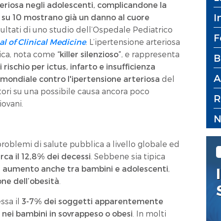
teriosa negli adolescenti, complicandone la
I
i su 10 mostrano già un danno al cuore
sultati di uno studio dell’Ospedale Pediatrico
F
al of Clinical Medicine
. L’ipertensione arteriosa
ica, nota come
“killer silenzioso”
, e rappresenta
B
 rischio per ictus, infarto e insufficienza
A
mondiale contro l'ipertensione arteriosa
del
ttori su una possibile causa ancora poco
R
iovani.
N
problemi di salute pubblica a livello globale ed
ca il 12,8% dei decessi
. Sebbene sia tipica
n aumento anche tra bambini e adolescenti
,
one dell’obesità
.
ssa il
3-7% dei soggetti apparentemente
nei bambini in sovrappeso o obesi
. In molti