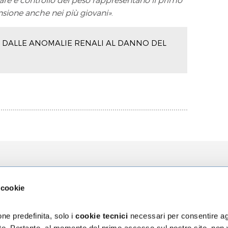
ensione anche nei più giovani»
.
 DALLE ANOMALIE RENALI AL DANNO DEL
zioni
L'Ospedale
La Ricerca
 cookie
za
Chi siamo
Direzione Sci
ni
Organizzazione
Progetti
ne predefinita, solo i
cookie tecnici
necessari per consentire ag
Bilancio di Sostenibilità
5 x mille