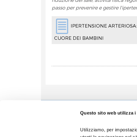
passo per prevenire e gestire l’ipert
IPERTENSIONE ARTERIOSA:
CUORE DEI BAMBINI
Informa
Questo sito web utilizza i
Accoglien
Prenotazio
Utilizziamo, per impostazio
Contatti