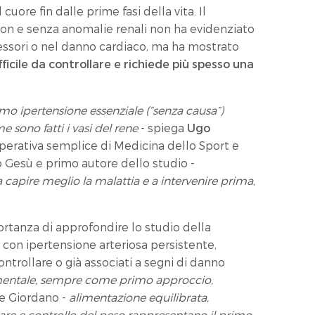
cuore fin dalle prime fasi della vita. Il
 con e senza anomalie renali non ha evidenziato
pressori o nel danno cardiaco, ma ha mostrato
ifficile da controllare e richiede più spesso una
mo ipertensione essenziale (“senza causa”)
 sono fatti i vasi del rene
- spiega
Ugo
operativa semplice di Medicina dello Sport e
 Gesù e primo autore dello studio -
capire meglio la malattia e a intervenire prima,
portanza di approfondire lo studio della
 con ipertensione arteriosa persistente,
controllare o già associati a segni di danno
ntale, sempre come primo approccio,
e Giordano -
alimentazione equilibrata,
golare e controllo del peso rappresentano il primo