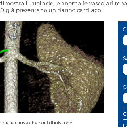
mostra il ruolo delle anomalie vascolari renal
 10 già presentano un danno cardiaco
C
S
C
C
na delle cause che contribuiscono
L