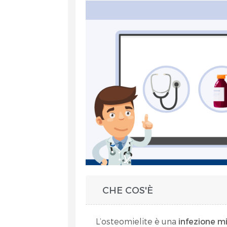
et
CHE COS'È
RA
L’osteomielite è una
infezione mi