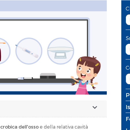
C
S
C
P
I
F
crobica dell'osso
e della relativa cavità