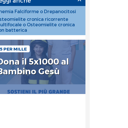
eggi anche
nemia Falciforme o Drepanocitosi
steomielite cronica ricorrente
ultifocale o Osteomielite cronica
on batterica
5 PER MILLE
Dona il 5x1000 al
Bambino Gesù