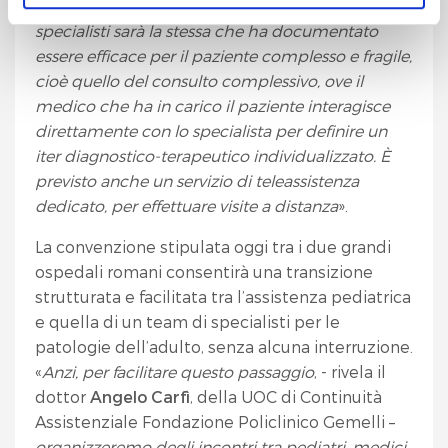
Inoltre, la modalità di interazione con gli
acconsente all’utilizzo di tutti i cookie.
specialisti sarà la stessa che ha documentato
essere efficace per il paziente complesso e fragile,
Chiudendo questo banner o utilizzando il pulsante
cioè quello del consulto complessivo, ove il
"
Rifiuta tutto
", invece, verranno utilizzati i soli cookie
medico che ha in carico il paziente interagisce
tecnici.
direttamente con lo specialista per definire un
iter diagnostico-terapeutico individualizzato. È
previsto anche un servizio di teleassistenza
dedicato, per effettuare visite a distanza
».
La convenzione stipulata oggi tra i due grandi
ospedali romani consentirà una transizione
strutturata e facilitata tra l’assistenza pediatrica
e quella di un team di specialisti per le
patologie dell’adulto, senza alcuna interruzione.
«
Anzi, per facilitare questo passaggio
, - rivela il
dottor
Angelo Carfì
, della UOC di Continuità
Assistenziale Fondazione Policlinico Gemelli –
organizzeremo degli incontri tra pediatri, medici