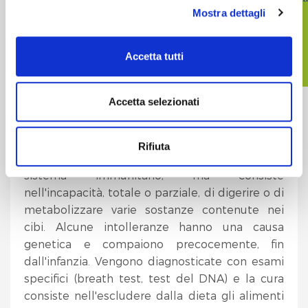
Per maggiori informazioni è possibile consultare
Mostra dettagli
la
privacy policy
contenente l’informativa completa e
la
cookie policy
con indicazioni più dettagliate sui cookie
Accetta tutti
che utilizziamo.
È possibile, in ogni momento, gestire le preferenze di
Accetta selezionati
Nel volume, consultabile sul sito dell'Ospedale,
scelta sui cookie cliccando su
widget
che compare in
si spiega anche la differenza tra allergie e
basso a destra.
intolleranze
, disturbi con caratteristiche
Rifiuta
Cliccando sul pulsante "
Accetta tutto
" l’utente
diverse. L'intolleranza, infatti, non coinvolge il
acconsente all’utilizzo di tutti i cookie.
sistema immunitario, ma consiste
nell'incapacità, totale o parziale, di digerire o di
Chiudendo questo banner o utilizzando il pulsante
metabolizzare varie sostanze contenute nei
"
Rifiuta tutto
", invece, verranno utilizzati i soli cookie
cibi. Alcune intolleranze hanno una causa
tecnici.
genetica e compaiono precocemente, fin
dall'infanzia. Vengono diagnosticate con esami
specifici (breath test, test del DNA) e la cura
consiste nell'escludere dalla dieta gli alimenti