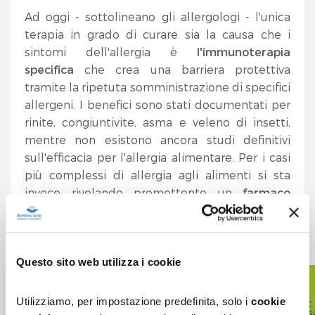
Ad oggi - sottolineano gli allergologi - l'unica
terapia in grado di curare sia la causa che i
sintomi dell'allergia è
l'immunoterapia
specifica
che crea una barriera protettiva
tramite la ripetuta somministrazione di specifici
allergeni. I benefici sono stati documentati per
rinite, congiuntivite, asma e veleno di insetti,
mentre non esistono ancora studi definitivi
sull'efficacia per l'allergia alimentare. Per i casi
più complessi di allergia agli alimenti si sta
invece rivelando promettente un
farmaco
biologico sperimentale
(il cui prototipo è
l'omalizumab), in grado di ridurre il rischio di
reazioni gravi come lo shock anafilattico.
Questo sito web utilizza i cookie
Utilizziamo, per impostazione predefinita, solo i
cookie