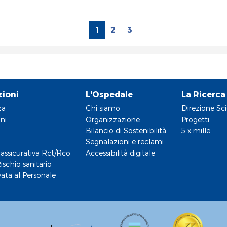
1
2
3
zioni
L'Ospedale
La Ricerca
za
Chi siamo
Direzione Sci
ni
Organizzazione
Progetti
Bilancio di Sostenibilità
5 x mille
Segnalazioni e reclami
assicurativa Rct/Rco
Accessibilità digitale
ischio sanitario
vata al Personale