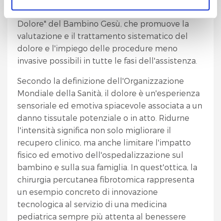
Cliccando sul pulsante "
Accetta tutto
" l’utente
inserisce infatti nel progetto "Ospedale Senza
acconsente all’utilizzo di tutti i cookie.
Dolore" del Bambino Gesù, che promuove la
valutazione e il trattamento sistematico del
Chiudendo questo banner o utilizzando il pulsante
dolore e l'impiego delle procedure meno
"
Rifiuta tutto
", invece, verranno utilizzati i soli cookie
invasive possibili in tutte le fasi dell'assistenza.
tecnici.
Secondo la definizione dell'Organizzazione
Mondiale della Sanità, il dolore è un'esperienza
sensoriale ed emotiva spiacevole associata a un
danno tissutale potenziale o in atto. Ridurne
l'intensità significa non solo migliorare il
recupero clinico, ma anche limitare l'impatto
fisico ed emotivo dell'ospedalizzazione sul
bambino e sulla sua famiglia. In quest'ottica, la
chirurgia percutanea fibrotomica rappresenta
un esempio concreto di innovazione
tecnologica al servizio di una medicina
pediatrica sempre più attenta al benessere