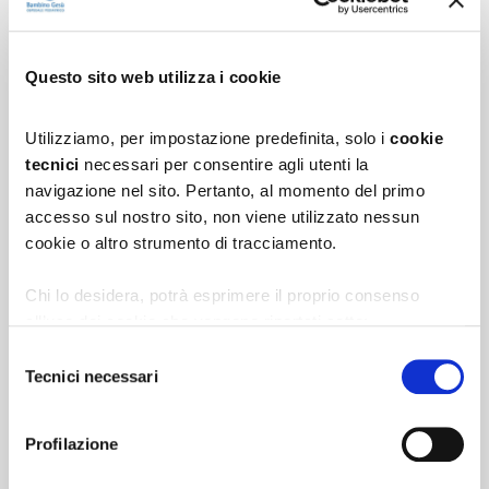
QUALI SONO I SINTOMI
POSSONO ESSERCI
Questo sito web utilizza i cookie
COMPLICANZE
Utilizziamo, per impostazione predefinita, solo i
cookie
tecnici
necessari per consentire agli utenti la
A COSA DEVE FARE ATTENZIONE
navigazione nel sito. Pertanto, al momento del primo
UN GENITORE
accesso sul nostro sito, non viene utilizzato nessun
cookie o altro strumento di tracciamento.
QUALI ACCERTAMENTI ESEGUIRE
Chi lo desidera, potrà esprimere il proprio consenso
all’uso dei cookie che vengono riportati sotto:
COME SI CURA
1.
cookie analytics
di terza parte per l’elaborazione
Selezione
statistica delle scelte effettuate e per migliorare
Tecnici necessari
del
l’esperienza d’uso del sito;
consenso
2.
cookie di profilazione
per la creazione di profili in
Iscriviti alla newsletter
per ricevere i consigli
Profilazione
base alle preferenze manifestate nell'ambito della
degli specialisti del Bambino Gesù.
navigazione in rete.