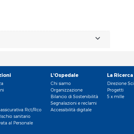
zioni
L'Ospedale
La Ricerca
za
Chi siamo
Direzione Sci
ni
Organizzazione
Progetti
Bilancio di Sostenibilità
5 x mille
Segnalazioni e reclami
assicurativa Rct/Rco
Accessibilità digitale
ischio sanitario
vata al Personale