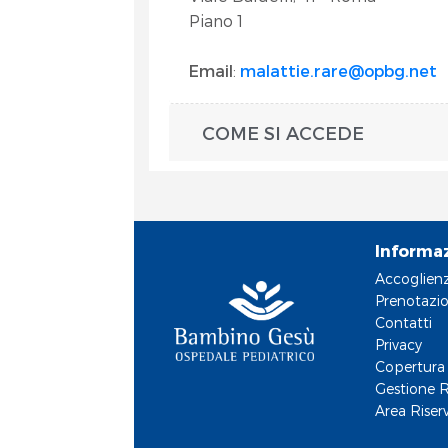
Piano 1
Email
:
malattie.rare@opbg.net
COME SI ACCEDE
Informa
Accoglien
Prenotazio
Contatti
Privacy
Copertura 
Gestione R
Area Riser