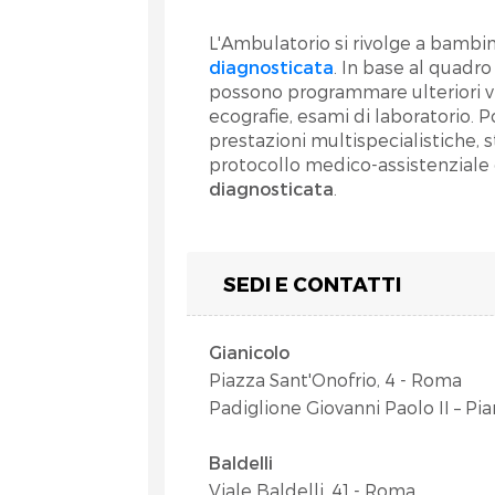
L'Ambulatorio si rivolge a bambin
diagnosticata
. In base al quadro 
possono programmare ulteriori vi
ecografie, esami di laboratorio
prestazioni multispecialistiche, s
protocollo medico-assistenziale 
et
diagnosticata
.
SEDI E CONTATTI
Gianicolo
Piazza Sant'Onofrio, 4 - Roma
Padiglione Giovanni Paolo II – Pian
RA
Baldelli
Viale Baldelli, 41 - Roma