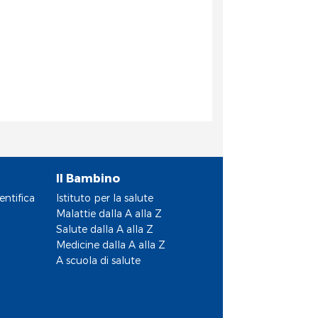
Il Bambino
entifica
Istituto per la salute
Malattie dalla A alla Z
Salute dalla A alla Z
Medicine dalla A alla Z
A scuola di salute