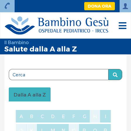
DONA ORA
Il Bambino
Salute dalla A alla Z
Dalla A alla Z
A
B
C
D
E
F
G
H
I
J
K
L
M
N
O
P
Q
R