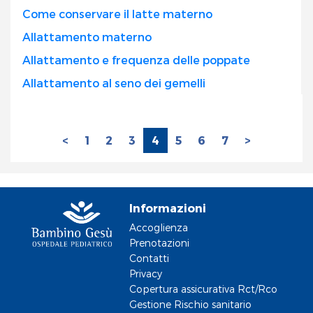
Come conservare il latte materno
Allattamento materno
Allattamento e frequenza delle poppate
Allattamento al seno dei gemelli
<
1
2
3
4
5
6
7
>
Informazioni
Accoglienza
Prenotazioni
Contatti
Privacy
Copertura assicurativa Rct/Rco
Gestione Rischio sanitario