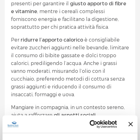
presenti per garantire il
giusto apporto di fibre
e vitamine
, mentre i cereali complessi
forniscono energia e facilitano la digestione,
soprattutto per chi pratica attività fisica.
Per
ridurre l’apporto calorico
è consigliabile
evitare zuccheri aggiunti nelle bevande, limitare
il consumo di bibite gassate e dolci troppo
calorici, prediligendo l’acqua. Anche i grassi
vanno moderati, misurando l’olio con il
cucchiaio, preferendo metodi di cottura senza
grassi aggiunti e riducendo il consumo di
insaccati, formaggi e uova.
Mangiare in compagnia, in un contesto sereno,
aiuta a rafforzare
gli aspetti sociali
dell’alimentazione
, mentre dedicarsi a
un’attività fisica o a un hobby riduce il rischio di
sedentarietà e, di conseguenza, di sovrappeso e